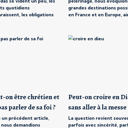
das se vident un peu, les
pèlerinage, nous évoquions
ets quotidiens
grandes destinations poss
raissent, les obligations
en France et en Europe, ai
essionnelles s’allègent.
que leurs spécificités. Mai
 beaucoup, c’est une
autre question arrive très
ode propice au repos. Mais
: comment bien se prépare
t aussi parfois un moment
un pèlerinage ? Car partir
 vie spirituelle retrouve
s’improvise pas totalemen
place que le reste de
Qu’il dure quelques jours 
ée lui laisse difficilement.
plusieurs semaines, un […]
i ces vacances étaient
asion […]
t-on être chrétien et
Peut-on croire en D
as parler de sa foi ?
sans aller à la messe 
 un précédent article,
La question revient souve
 nous demandions
parfois avec sincérité, par