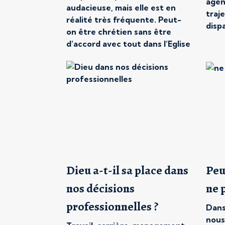
agen
audacieuse, mais elle est en
traj
réalité très fréquente. Peut-
dispa
on être chrétien sans être
prof
d’accord avec tout dans l’Eglise
Pour
? De nombreux croyants se la
péri
posent un jour ou l’autre. Une
c’es
déclaration du pape, une
où la
position de l’Eglise sur un sujet
une 
de société, une décision locale
l’ann
ou encore un point de doctrine
Et s
[…]
l’occ
Dieu a-t-il sa place dans
Peu
nos décisions
ne p
professionnelles ?
Dans
nous