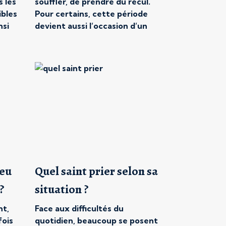
 les
souffler, de prendre du recul.
ibles
Pour certains, cette période
nsi
devient aussi l’occasion d’un
s une
pèlerinage. Mais lorsque l’on
 vite
n’en a jamais fait, une question
r à
revient souvent : lequel choisir
 ne
pour sa première fois ?
t.
Lourdes, Saint-Jacques-de-
ou
Compostelle, Rome, Lisieux, le
Mont-Saint-Michel,
Medjugorje… Les possibilités
sont nombreuses, en […]
ieu
Quel saint prier selon sa
?
situation ?
nt,
Face aux difficultés du
fois
quotidien, beaucoup se posent