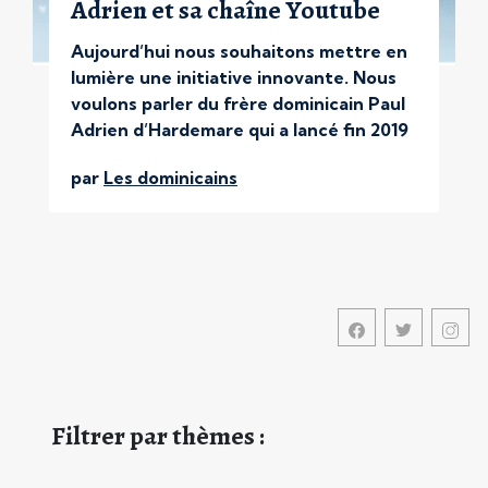
Adrien et sa chaîne Youtube
Aujourd’hui nous souhaitons mettre en
lumière une initiative innovante. Nous
voulons parler du frère dominicain Paul
Adrien d’Hardemare qui a lancé fin 2019
sa propre chaîne Youtube ! Cela vous
par
Les dominicains
étonne ? Rassurez-vous, être
dominicain et youtuber sont deux
activités tout à fait conciliables. On
vous dit comment dès maintenant. Une
chaîne Youtube Pourquoi faire […]
Filtrer par thèmes :