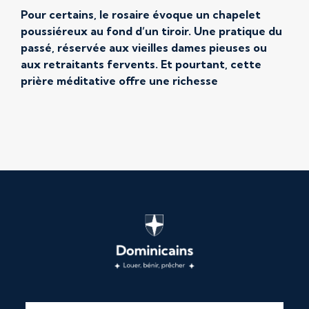
Pour certains, le rosaire évoque un chapelet
poussiéreux au fond d’un tiroir. Une pratique du
passé, réservée aux vieilles dames pieuses ou
aux retraitants fervents. Et pourtant, cette
prière méditative offre une richesse
insoupçonnée. La prière du rosaire n’est pas une
formule magique, ni une habitude à cocher : c’est
une véritable école de l’Évangile, […]