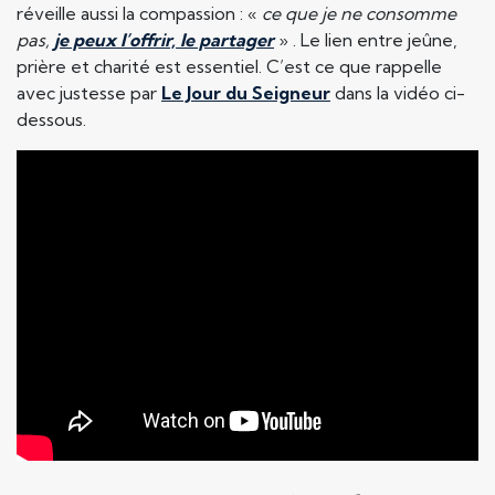
réveille aussi la compassion : «
ce que je ne consomme
pas,
je peux l’offrir, le partager
» . Le lien entre jeûne,
prière et charité est essentiel. C’est ce que rappelle
avec justesse par
Le Jour du Seigneur
dans la vidéo ci-
dessous.