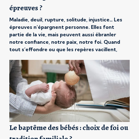
épreuves ?
Maladie, deuil, rupture, solitude, injustice… Les
épreuves n’épargnent personne. Elles font
partie de la vie, mais peuvent aussi ébranler
notre confiance, notre paix, notre foi. Quand
tout s’effondre ou que les repères vacillent,
comment garder la foi ? Comment croire,
toutefois encore en Dieu, en sa bonté, en sa
présence ? Ce texte propose un […]
Le baptême des bébés : choix de foi ou
tradition familiale ?