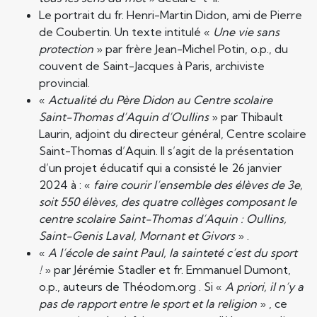
Le portrait du fr. Henri-Martin Didon, ami de Pierre
de Coubertin. Un texte intitulé «
Une vie sans
protection
» par frère Jean-Michel Potin, o.p., du
couvent de Saint-Jacques à Paris, archiviste
provincial.
«
Actualité du Père Didon au Centre scolaire
Saint-Thomas d’Aquin d’Oullins
» par Thibault
Laurin, adjoint du directeur général, Centre scolaire
Saint-Thomas d’Aquin. Il s’agit de la présentation
d’un projet éducatif qui a consisté le 26 janvier
2024 à : «
faire courir l’ensemble des élèves de 3e,
soit 550 élèves, des quatre collèges composant le
centre scolaire Saint-Thomas d’Aquin : Oullins,
Saint-Genis Laval, Mornant et Givors
» .
«
A l’école de saint Paul, la sainteté c’est du sport
!
» par Jérémie Stadler et fr. Emmanuel Dumont,
o.p., auteurs de Théodom.org . Si «
A priori, il n’y a
pas de rapport entre le sport et la religion
» , ce